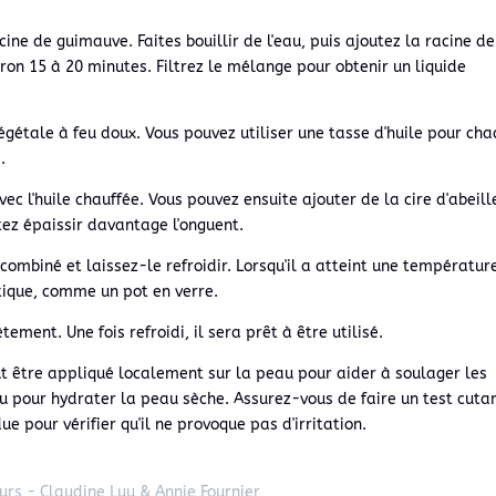
ne de guimauve. Faites bouillir de l'eau, puis ajoutez la racine de
on 15 à 20 minutes. Filtrez le mélange pour obtenir un liquide
végétale à feu doux. Vous pouvez utiliser une tasse d'huile pour ch
.
ec l'huile chauffée. Vous pouvez ensuite ajouter de la cire d'abeill
itez épaissir davantage l'onguent.
 combiné et laissez-le refroidir. Lorsqu'il a atteint une températur
tique, comme un pot en verre.
tement. Une fois refroidi, il sera prêt à être utilisé.
t être appliqué localement sur la peau pour aider à soulager les
ou pour hydrater la peau sèche. Assurez-vous de faire un test cuta
e pour vérifier qu'il ne provoque pas d'irritation.
urs - Claudine Luu & Annie Fournier