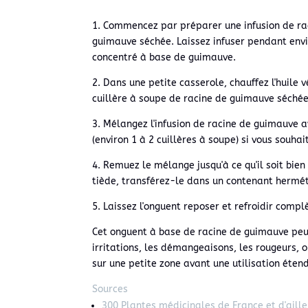
1. Commencez par préparer une infusion de raci
guimauve séchée. Laissez infuser pendant envir
concentré à base de guimauve.
2. Dans une petite casserole, chauffez l'huile 
cuillère à soupe de racine de guimauve séchée
3. Mélangez l'infusion de racine de guimauve av
(environ 1 à 2 cuillères à soupe) si vous souha
4. Remuez le mélange jusqu'à ce qu'il soit bien
tiède, transférez-le dans un contenant hermé
5. Laissez l'onguent reposer et refroidir complè
Cet onguent à base de racine de guimauve peu
irritations, les démangeaisons, les rougeurs, 
sur une petite zone avant une utilisation étendu
Sources
300 Plantes médicinales de France et d'aille