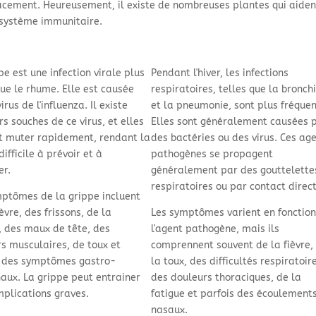
icacement. Heureusement, il existe de nombreuses plantes qui aiden
 système immunitaire.
pe est une infection virale plus
Pendant l'hiver, les infections
ue le rhume. Elle est causée
respiratoires, telles que la bronch
irus de l'influenza. Il existe
et la pneumonie, sont plus fréquen
rs souches de ce virus, et elles
Elles sont généralement causées 
t muter rapidement, rendant la
des bactéries ou des virus. Ces ag
difficile à prévoir et à
pathogènes se propagent
er.
généralement par des gouttelette
respiratoires ou par contact direct
mptômes de la grippe incluent
ièvre, des frissons, de la
Les symptômes varient en fonction
, des maux de tête, des
l'agent pathogène, mais ils
s musculaires, de toux et
comprennent souvent de la fièvre,
s des symptômes gastro-
la toux, des difficultés respiratoir
naux. La grippe peut entrainer
des douleurs thoraciques, de la
plications graves.
fatigue et parfois des écoulement
nasaux.