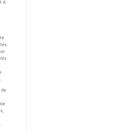
t à
ite
tes.
par
ents
s
.
 de
 de
es,
s