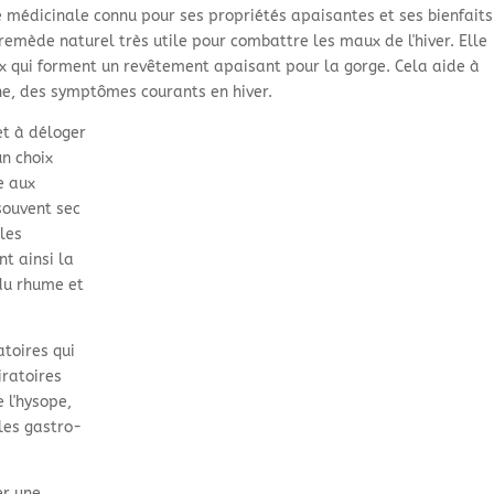
e médicinale connu pour ses propriétés apaisantes et ses bienfaits
 remède naturel très utile pour combattre les maux de l'hiver. Elle
x qui forment un revêtement apaisant pour la gorge. Cela aide à
èche, des symptômes courants en hiver.
et à déloger
un choix
e aux
 souvent sec
 les
nt ainsi la
du rhume et
atoires qui
iratoires
 l'hysope,
les gastro-
er une