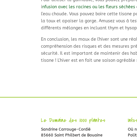
i
nfusion avec les racines ou les fleurs séchées
l'eau chaude. Vous pouvez boire cette tisane p
la toux et apaiser la gorge. Amusez vous à tes
différents mélanges en incluant thym et hysop
En conclusion, les maux de l'hiver sont une r
compréhension des risques et des mesures préve
sécurité. Il est important de maintenir des h
tisane ! L'hiver est en fait une saison agréabl
Le Domaine des 1000 plantes
Info
Sandrine Carrouge-Cordié
Où n
85660 Saint Philbert de Bouaine
Polit