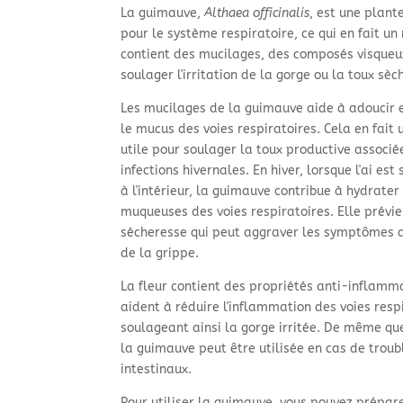
La guimauve,
Althaea officinalis
, est une plant
pour le système respiratoire, ce qui en fait un
contient des mucilages, des composés visqueu
soulager l'irritation de la gorge ou la toux s
Les mucilages de la guimauve aide à adoucir 
le mucus des voies respiratoires. Cela en fait 
utile pour soulager la toux productive associé
infections hivernales. En hiver, lorsque l'ai est
à l'intérieur, la guimauve contribue à hydrater
muqueuses des voies respiratoires. Elle prévie
sécheresse qui peut aggraver les symptômes 
de la grippe.
La fleur contient des propriétés anti-inflamm
aident à réduire l'inflammation des voies resp
soulageant ainsi la gorge irritée. De même que
la guimauve peut être utilisée en cas de troub
intestinaux.
Pour utiliser la guimauve, vous pouvez prépar