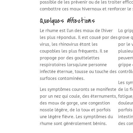
possible de les prévenir ou de les traiter eff
combattre ces maux hivernaux et renforcer le
Quelques affections
Le rhume est l'un des maux de l'hiver
La grip
les plus répandus. Il est causé par des
grave q
virus, les rhinovirus étant les
par le v
coupables les plus fréquents. Il se
plusieu
propage par des gouttelettes
peuven
respiratoires lorsqu'une personne
grippe 
infectée éternue, tousse ou touche des
contrôl
surfaces contaminées.
Les sy
Les symptômes courants se manifeste
de la f
par un nez qui coule, des éternuments,
fatigue
des maux de gorge, une congestion
douleur
nasale légère, de la toux et parfois
parfoi
une légère fièvre. Les symptômes du
intesti
rhume sont généralement bénins.
des com