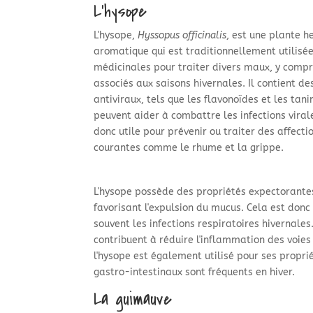
L'hysope
L'hysope,
Hyssopus officinalis
, est une plante 
aromatique qui est traditionnellement utilisée
médicinales pour traiter divers maux, y compr
associés aux saisons hivernales. Il contient d
antiviraux, tels que les flavonoïdes et les tani
peuvent aider à combattre les infections virale
donc utile pour prévenir ou traiter des affecti
courantes comme le rhume et la grippe.
L'hysope possède des propriétés expectorantes,
favorisant l'expulsion du mucus. Cela est don
souvent les infections respiratoires hivernal
contribuent à réduire l'inflammation des voies 
l'hysope est également utilisé pour ses proprié
gastro-intestinaux sont fréquents en hiver.
La guimauve