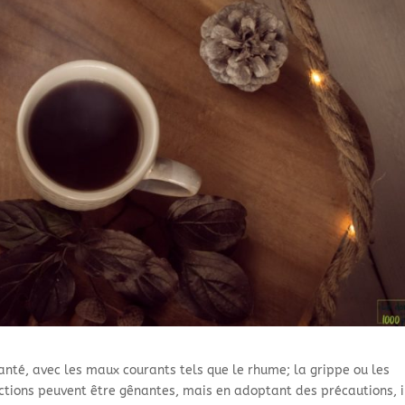
 santé, avec les maux courants tels que le rhume; la grippe ou les
ections peuvent être gênantes, mais en adoptant des précautions, i