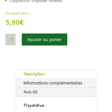
Coquelicot (
Papaver rhoeas)
En savoir plus >
5,90
€
quantité
Ajouter au panier
de
La
Cabourne
Description
Informations complémentaires
Avis (0)
Préparation :