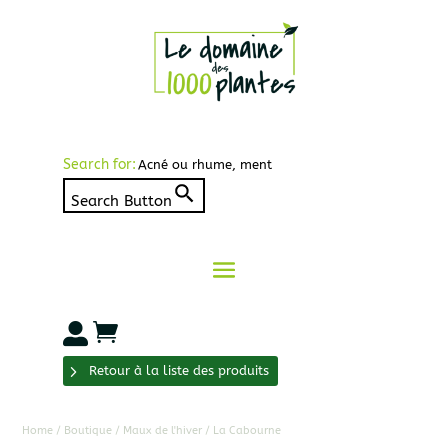
Search for:
Search Button


Retour à la liste des produits
Home
/
Boutique
/
Maux de l'hiver
/ La Cabourne