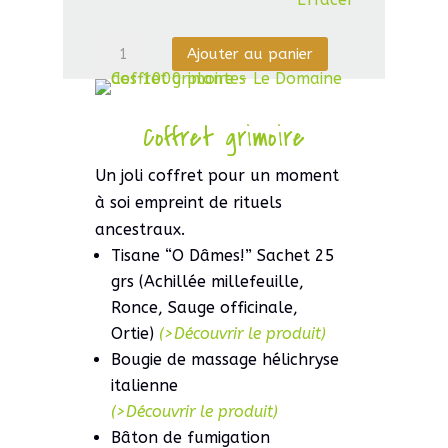
quantité
Ajouter au panier
de
Macérat
huileux
Coffret grimoire
de
Un joli coffret pour un moment
Pâquerette
à soi empreint de rituels
ancestraux.
Tisane “O Dâmes!” Sachet 25
grs (Achillée millefeuille,
Ronce, Sauge officinale,
Ortie)
(>Découvrir le produit)
Bougie de massage hélichryse
italienne
(>Découvrir le produit)
Bâton de fumigation