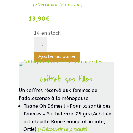
(>Découvrir le produit)
13,90
€
14 en stock
quantité
de
Ajouter au panier
Alcoolature
Bio
Gaillet
Coffret des filles
Gratteron
Un coffret réservé aux femmes de
l’adolescence à la ménopause.
Tisane Oh Dâmes ! «Pour la santé des
femmes » Sachet vrac 25 grs (Achillée
millefeuille Ronce Sauge officinale,
Ortie)
(>Découvrir le produit)