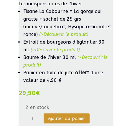
Les indispensables de l’hiver
massage
Tisane La Cabourne « La gorge qui
Sport
gratte » sachet de 25 grs
(mauve,Coquelicot, Hysope officinal et
ronce)
(>Découvrir le produit)
Extrait de bourgeons d’églantier 30
ml
(>Découvrir le produit)
Baume de l’hiver 30 ml
(>Découvrir le
produit)
Panier en toile de jute
offert
d’une
valeur de 4.90 €
29,90
€
2 en stock
quantité
Ajouter au panier
de
Coffret