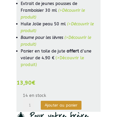
Extrait de jeunes pousses de
Framboisier 30 ml
(>Découvrir le
produit)
Huile Jolie peau 50 ml
(>Découvrir le
produit)
Baume pour les lèvres
(>Découvrir le
produit)
Panier en toile de jute
offert
d’une
valeur de 4.90 €
(>Découvrir le
produit)
13,90
€
14 en stock
quantité
Ajouter au panier
de
🎄 Pour votre frère
Alcoolature