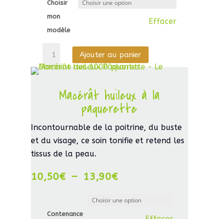
Choisir
mon
Effacer
modèle
quantité
Ajouter au panier
de
Bâton
de
Macérât huileux à la
fumigation
paquerette
Incontournable de la poitrine, du buste
et du visage, ce soin tonifie et retend les
tissus de la peau.
Plage
10,50
€
–
13,90
€
de
prix :
10,50€
à
13,90€
Contenance
Effacer