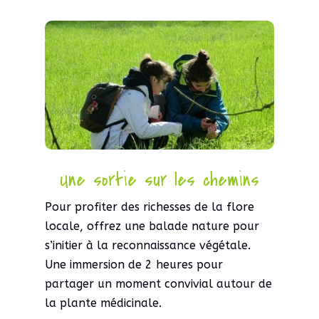
Vive
le
vent
d’hiver
Une sortie sur les chemins
Pour profiter des richesses de la flore
locale, offrez une balade nature pour
s’initier à la reconnaissance végétale.
Une immersion de 2 heures pour
partager un moment convivial autour de
la plante médicinale.