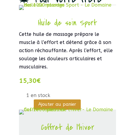
Bio
Gaillet
Huile de soin Sport
Gratteron
Cette huile de massage prépare le
muscle à l’effort et détend grâce à son
action réchauffante. Après l’effort, elle
soulage les douleurs articulaires et
musculaires.
15,30
€
1 en stock
Ajouter au panier
quantité
de
Coffret de l'hiver
Huile
de