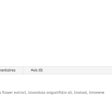
mentaires
Avis (0)
s flower extract, lavandula angustifolia oil, linalool, limonene