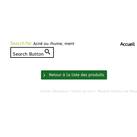
Search for:
Accueil
Search Button
Retour à la liste des produits
Home
/
Boutique
/
Huiles de soin
/ Macérat huileux de Pâqu