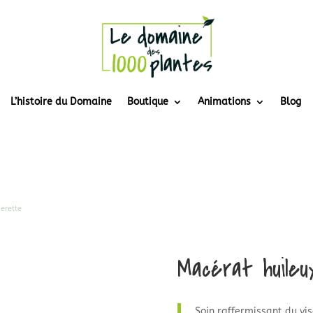
L’histoire du Domaine
Boutique
Animations
Blog
erette
Macérat huile
Soin raffermissant du vi