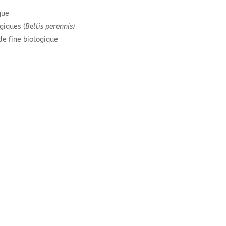
que
giques (
Bellis perennis)
de fine biologique