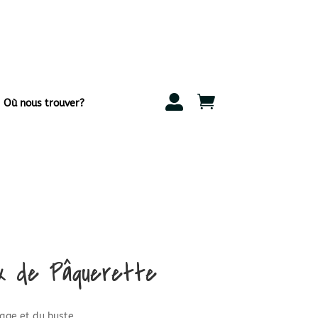


Où nous trouver?
ux de Pâquerette
sage et du buste