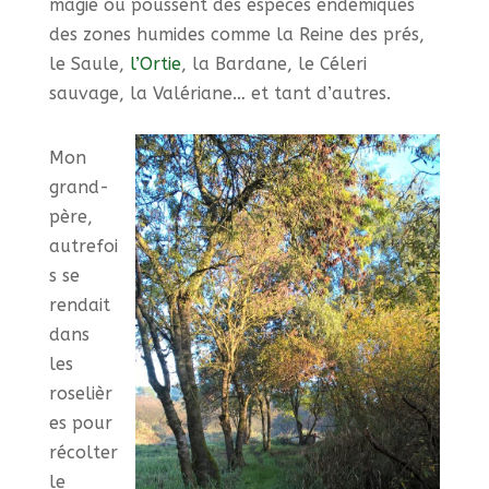
magie où poussent des espèces endémiques
des zones humides comme la Reine des prés,
le Saule,
l’Ortie
, la Bardane, le Céleri
sauvage, la Valériane… et tant d’autres.
Mon
grand-
père,
autrefoi
s se
rendait
dans
les
roselièr
es pour
récolter
le