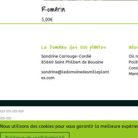
Romarin
5,00
€
Le Domaine des 1000 plantes
Info
Sandrine Carrouge-Cordié
Où n
85660 Saint Philbert de Bouaine
Polit
Cond
sandrine@ledomainedesmilleplant
Ment
es.com
Nous utilisons des cookies pour vous garantir la meilleure expérien
Politique de confidentialité