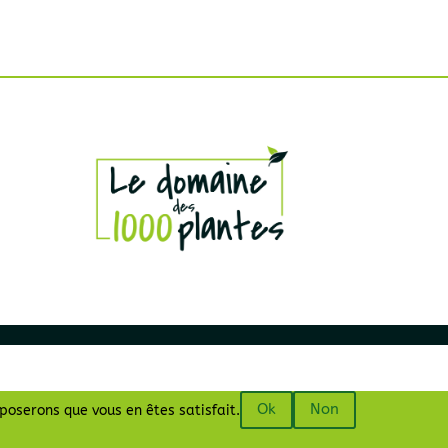
Ok
Non
pposerons que vous en êtes satisfait.