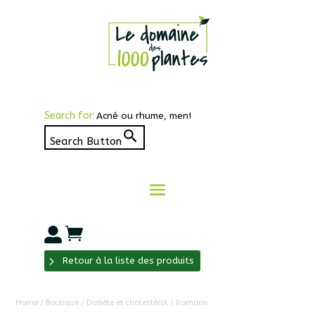
Search for:
Search Button


Retour à la liste des produits
Home
/
Boutique
/
Diabète et cholestérol
/ Romarin