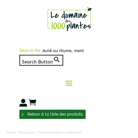
Search for:
Search Button


Retour à la liste des produits
Home
/
Boutique
/
Tisanes simples
/ Artichaut