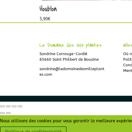
Houblon
5,90
€
Le Domaine des 1000 plantes
Info
Sandrine Carrouge-Cordié
Où n
85660 Saint Philbert de Bouaine
Polit
Cond
sandrine@ledomainedesmilleplant
Ment
es.com
Nous utilisons des cookies pour vous garantir la meilleure expérien
Politique de confidentialité