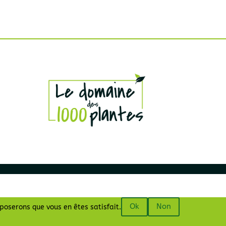
Ok
Non
pposerons que vous en êtes satisfait.