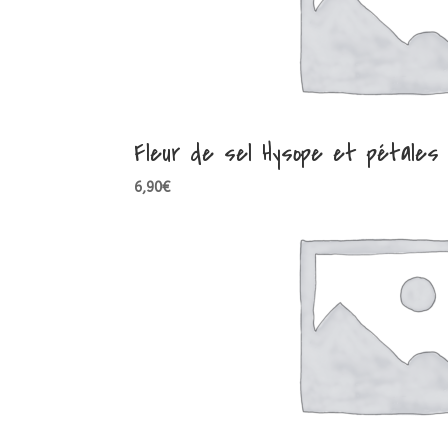
Fleur de sel Hysope et pétales 
6,90
€