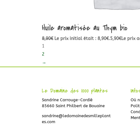
Huile aromatisée au Thym bio
8,90
€
Le prix initial était : 8,90€.
5,90
€
Le prix a
1
2
→
Le Domaine des 1000 plantes
Info
Sandrine Carrouge-Cordié
Où n
85660 Saint Philbert de Bouaine
Polit
Cond
sandrine@ledomainedesmilleplant
Ment
es.com