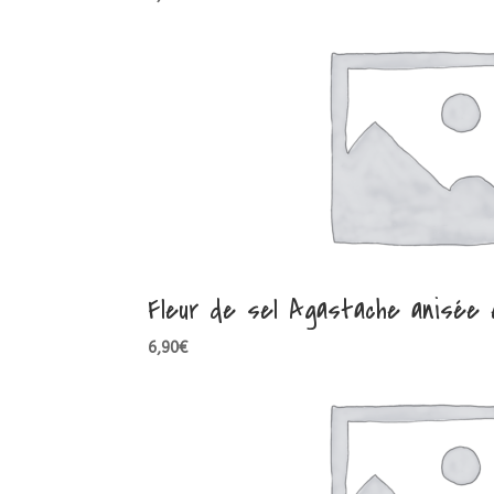
Fleur de sel Agastache anisée e
6,90
€