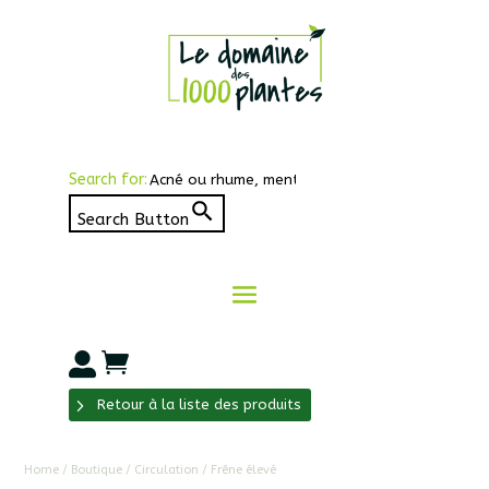
Search for:
Search Button


Retour à la liste des produits
Home
/
Boutique
/
Circulation
/ Frêne élevé