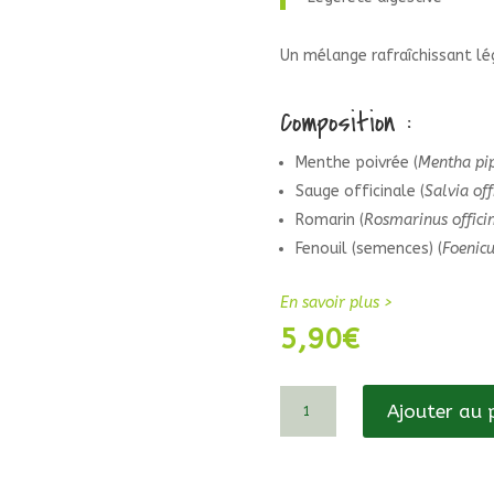
Un mélange rafraîchissant lé
Composition :
Menthe poivrée (
Mentha pip
Sauge officinale (
Salvia off
Romarin (
Rosmarinus officin
Fenouil (semences) (
Foenic
En savoir plus >
5,90
€
quantité
Ajouter au 
de
La
Jabotte