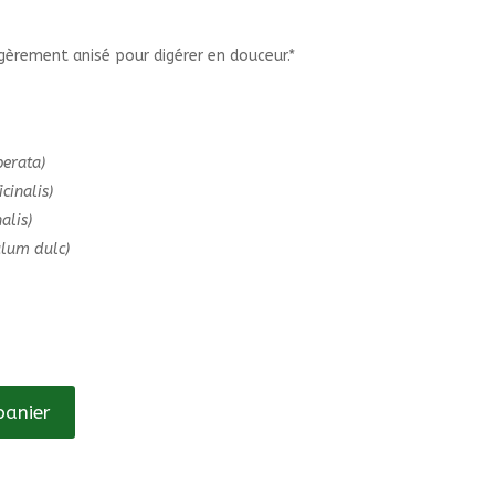
gèrement anisé pour digérer en douceur.*
erata)
icinalis)
alis)
ulum dulc)
panier