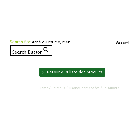
Search for:
Accueil
Search Button
Retour à la liste des produits
Home
/
Boutique
/
Tisanes composées
/ La Jabotte