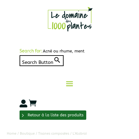
Search for:
Search Button


Retour à la liste des produits
Home
/
Boutique
/
Tisanes composées
/ L’Alabraï