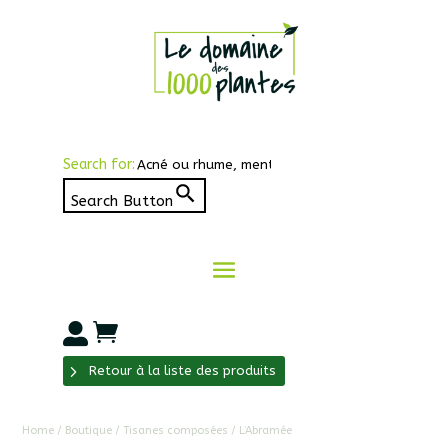
Search for:
Search Button


Retour à la liste des produits
Home
/
Boutique
/
Tisanes composées
/ L’Abramée