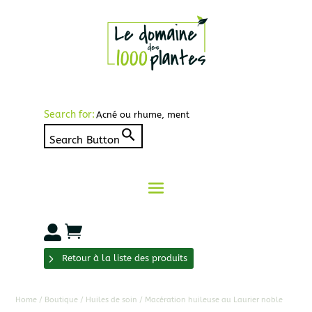
Search for:
Search Button


Retour à la liste des produits
Home
/
Boutique
/
Huiles de soin
/ Macération huileuse au Laurier noble