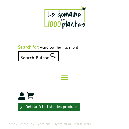
Search for:
Search Button


Retour à la liste des produits
Home
/
Boutique
/
Hydrolats
/ Hydrolat de Basilic sacré