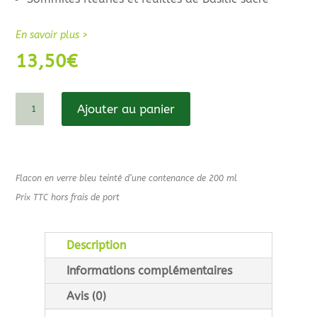
En savoir plus >
13,50
€
quantité
Ajouter au panier
de
Hydrolat
de
Basilic
Flacon en verre bleu teinté d’une contenance de 200 ml
sacré
Prix TTC hors frais de port
Description
Informations complémentaires
Avis (0)