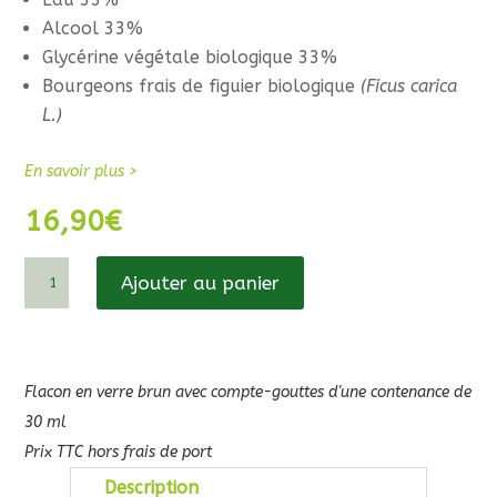
Alcool 33%
Glycérine végétale biologique 33%
Bourgeons frais de figuier biologique
(Ficus carica
L.)
En savoir plus >
16,90
€
quantité
Ajouter au panier
de
Bourgeon
de
Figuier
Flacon en verre brun avec compte-gouttes d'une contenance de
30 ml
Prix TTC hors frais de port
Description