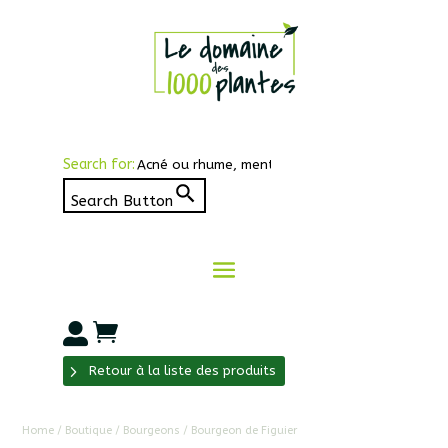
Search for:
Search Button


Retour à la liste des produits
Home
/
Boutique
/
Bourgeons
/ Bourgeon de Figuier